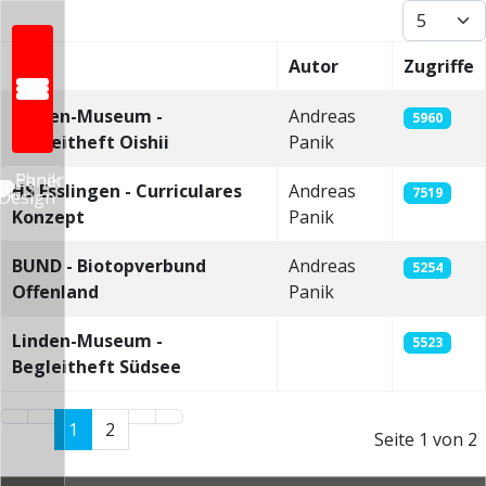
Anzeige #
Titel
Autor
Zugriffe
Beiträge
Linden-Museum -
Andreas
5960
Begleitheft Oishii
Panik
HS Esslingen - Curriculares
Andreas
7519
Konzept
Panik
Startseite
BUND - Biotopverbund
Andreas
5254
Wer wir sind
Offenland
Panik
Was wir machen:
Linden-Museum -
5523
INDUSTRIEDESIGN
Begleitheft Südsee
– Schiene/railway
1
2
– Automotive
Seite 1 von 2
– Produkt