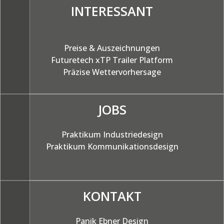
INTERESSANT
KOMMUNIKATION
– Grafische Arbeiten
– Illustration
Preise & Auszeichnungen
Futuretech xTP Trailer Platform
– Websites
Präzise
Wettervorhersage
AUSSTELLUNGEN
Kunden
JOBS
Jobs
Kontakt
Praktikum Industriedesign
Praktikum Kommunikationsdesign
Impressum
KONTAKT
Panik Ebner Design