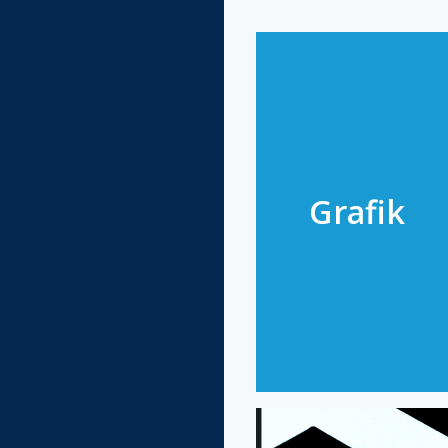
Grafik