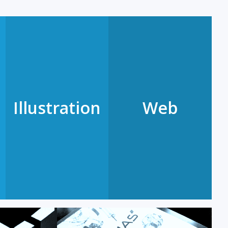
Illustration
Web