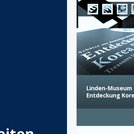
Schneidwerk Hoh
Imagebroschüre
Linden-Museum 
Entdeckung Kore
eiten