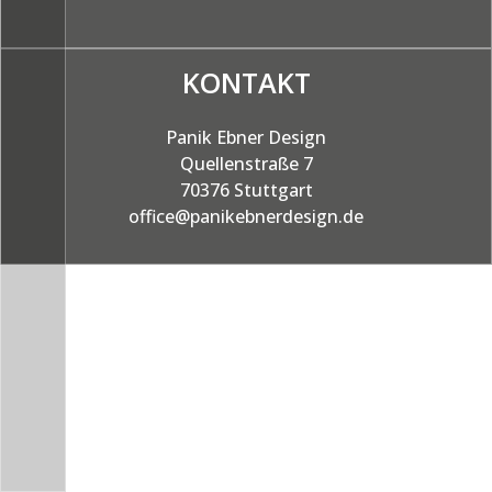
KOMMUNIKATION
– Grafische Arbeiten
KONTAKT
– Illustration
– Websites
Panik Ebner Design
Quellenstraße 7
AUSSTELLUNGEN
70376 Stuttgart
Kunden
office@panikebnerdesign.de
Jobs
Kontakt
Impressum