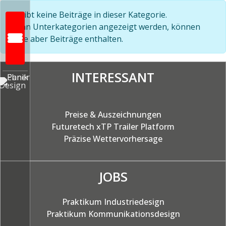
Anzeige #
Information
Es gibt keine Beiträge in dieser Kategorie.
Wenn Unterkategorien angezeigt werden, können
diese aber Beiträge enthalten.
INTERESSANT
Startseite
Preise & Auszeichnungen
Wer wir sind
Futuretech xTP Trailer Platform
Präzise
Wettervorhersage
Was wir machen:
INDUSTRIEDESIGN
JOBS
– Schiene/railway
– Automotive
Praktikum Industriedesign
– Produkt
Praktikum Kommunikationsdesign